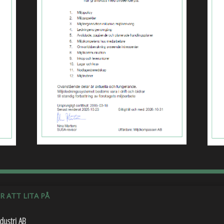
 ATT LITA PÅ
dustri AB